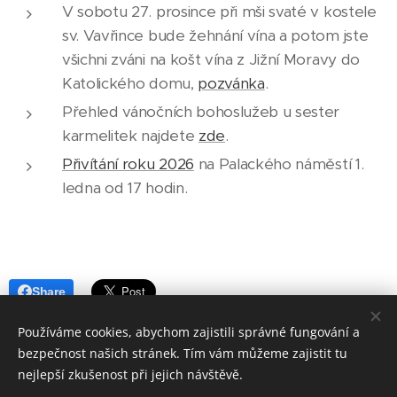
V sobotu 27. prosince při mši svaté v kostele
sv. Vavřince bude žehnání vína a potom jste
všichni zváni na košt vína z Jižní Moravy do
Katolického domu,
pozvánka
.
Přehled vánočních bohoslužeb u sester
karmelitek najdete
zde
.
Přivítání roku 2026
na Palackého náměstí 1.
ledna od 17 hodin.
Share
Používáme cookies, abychom zajistili správné fungování a
bezpečnost našich stránek. Tím vám můžeme zajistit tu
nejlepší zkušenost při jejich návštěvě.
Římskokatolická farnost Dačice; Krajířova 18, Dačice