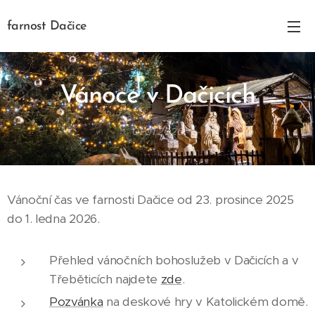
farnost Dačice
Vánoce v Dačicích
01.01.2026
Vánoční čas ve farnosti Dačice od 23. prosince 2025
do 1. ledna 2026.
Přehled vánočních bohoslužeb v Dačicích a v
Třeběticích najdete
zde
.
Pozvánka
na deskové hry v Katolickém domě.