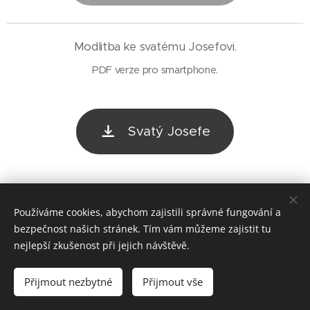
Modlitba ke svatému Josefovi.
PDF verze pro smartphone.
Svatý Josefe
Používáme cookies, abychom zajistili správné fungování a
bezpečnost našich stránek. Tím vám můžeme zajistit tu
nejlepší zkušenost při jejich návštěvě.
Římskokatolická farnost Dačice; Krajířova 18, Dačice
Přijmout nezbytné
Přijmout vše
2025
Cookies