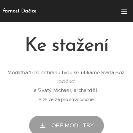
farnost Dačice
Ke stažení
Modlitba 'Pod ochranu tvou se utíkáme Svatá Boží
rodičko'
a 'Svatý Michaeli, archanděli'.
PDF verze pro smartphone.
OBĚ MODLITBY