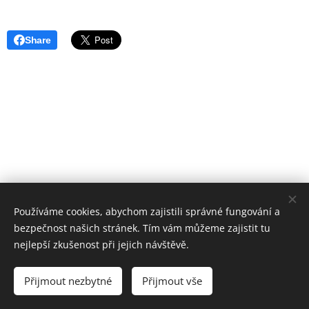
Share
Používáme cookies, abychom zajistili správné fungování a
bezpečnost našich stránek. Tím vám můžeme zajistit tu
nejlepší zkušenost při jejich návštěvě.
Římskokatolická farnost Dačice; Krajířova 18, Dačice
Přijmout nezbytné
Přijmout vše
2025
Cookies