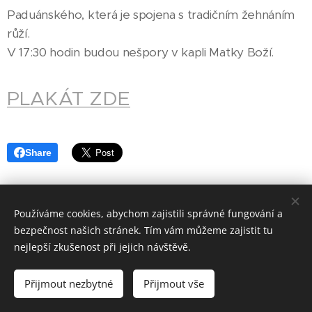
Paduánského, která je spojena s tradičním žehnáním
růží.
V 17:30 hodin budou nešpory v kapli Matky Boží.
PLAKÁT ZDE
Share
Používáme cookies, abychom zajistili správné fungování a
bezpečnost našich stránek. Tím vám můžeme zajistit tu
nejlepší zkušenost při jejich návštěvě.
Římskokatolická farnost Dačice; Krajířova 18, Dačice
Přijmout nezbytné
Přijmout vše
2025
Cookies