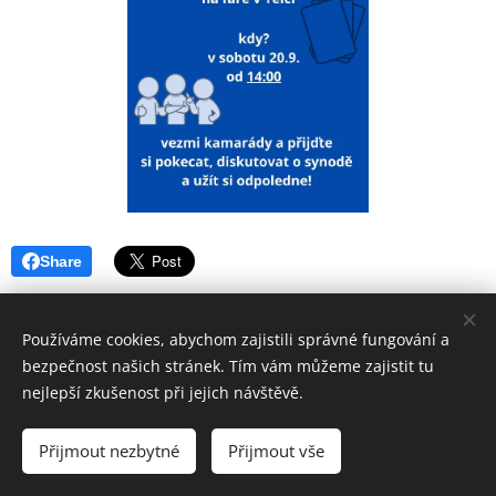
Share
Používáme cookies, abychom zajistili správné fungování a
bezpečnost našich stránek. Tím vám můžeme zajistit tu
nejlepší zkušenost při jejich návštěvě.
Římskokatolická farnost Dačice; Krajířova 18, Dačice
Přijmout nezbytné
Přijmout vše
2025
Cookies