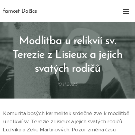
farnost Dačice
Modlitba u relikvií sv.
Terezie z Lisieux a jejich
svatých rodičů
10.11.2025
Komunita bosých karmelitek srdečně zve k modlitbě
u relikvií sv. Terezie z Lisieux a jejich svatých rodičů
Ludvíka a Zelie Martinových. Pozor změna času