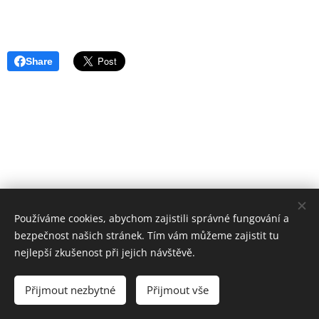
Share
Používáme cookies, abychom zajistili správné fungování a
bezpečnost našich stránek. Tím vám můžeme zajistit tu
nejlepší zkušenost při jejich návštěvě.
Římskokatolická farnost Dačice; Krajířova 18, Dačice
Přijmout nezbytné
Přijmout vše
2025
Cookies