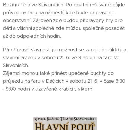
Božího Těla ve Slavonicích. Po poutní mši svaté půjde
průvod na faru na náměstí, kde bude připraveno
občerstvení. Zároveň zde budou připraveny hry pro
děti a všichni společně zde můžou společně posedět
až do odpoledních hodin.
Při přípravě slavnosti je možnost se zapojit do úklidu a
stavění laviček v sobotu 21. 6. ve 9 hodin na faře ve
Slavonicích.
Zájemci mohou také přinést upečené buchty do
průjezdu na faru v Dačicích v sobotu 21 .6. v čase 8:30
- 9:00 hodin v uzavřené krabici s víkem.