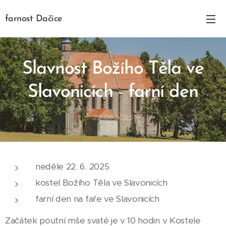
farnost Dačice
Slavnost Božího Těla ve
Slavonicích
-
farní den
22.06.2025
neděle 22. 6. 2025
kostel Božího Těla ve Slavonicích
farní den na faře ve Slavonicích
Začátek poutní mše svaté je v 10 hodin v Kostele